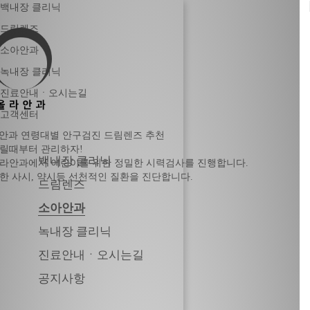
백내장 클리닉
드림렌즈
소아안과
녹내장 클리닉
진료안내ㆍ오시는길
고객센터
안과
연령대별 안구검진
드림렌즈 추천
릴때부터 관리하자!
백내장 클리닉
라안과에서 어린이를 위한 정밀한 시력검사를 진행합니다.
한 사시, 약시등 선천적인 질환을 진단합니다.
드림렌즈
소아안과
녹내장 클리닉
진료안내ㆍ오시는길
공지사항