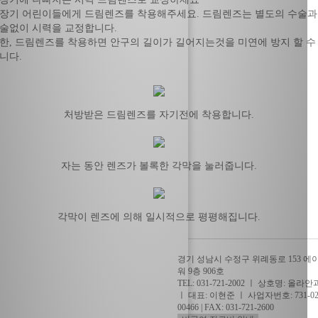
장기 어린이들에게 드림렌즈를 착용해주세요. 드림렌즈는 별도의 수술과
술없이 시력을 교정합니다.
한, 드림렌즈를 착용하면 안구의 길이가 길어지는것을 미연에 방지 할 수
니다.
처방받은 드림렌즈를 자기전에 착용합니다.
자는 동안 렌즈가 볼록한 각막을 눌러줍니다.
각막이 렌즈에 의해 일시적으로 평평해집니다.
경기 성남시 수정구 위례동로 153 에
워 9층 906호
TEL:
031-721-2002
ㅣ 상호명: 올라안
ㅣ 대표: 이현준 ㅣ 사업자번호: 731-02
00466 | FAX: 031-721-2600